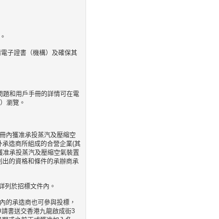
。
申請電子證書（機構）及確保其
見問題和用戶手冊的詳情可在電
ets）瀏覽。
。
名冊內獲准承投蒸汽及壓縮空
外承造商所組成的合營企業(其
獲准承投蒸汽及壓縮空氣裝置
列出的資格和條件的承辦商承
詳列於招標文件內。
置內的承造商也可參與投標，
申請書送交香港九龍啟成街3