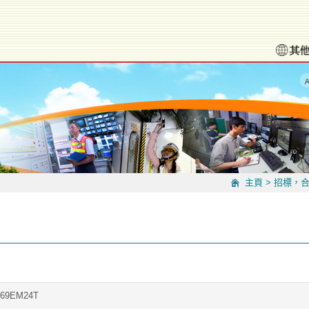
主頁
>
招標，
269EM24T