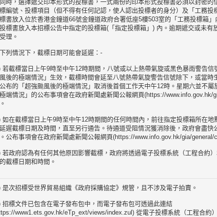
同時，選擇遞交印本形式的投標書，一式兩份的印本形式投標書必須以封密的
標編號、投標項目（但不得有任何記認，使人認出投標者的身分）及「工務投
標書放入位於香港金鐘道66號金鐘道政府合署低座5樓503室的「工務投標箱
投標書放入本招標公告中指定的投標箱(「指定投標箱」) 內。逾期遞交或未有
受理。
下列情況下，截標日期可能會延遲：-
a) 若截標當日上午9時至中午12時期間，八號或以上熱帶氣旋或黑色暴雨警告
風後的極端情況」生效，截標時間會延至八號熱帶氣旋警告信號除下，或當時
公布的「超強颱風後的極端情況」取消後首個工作天中午12時。星期六並不屬
極端情況」的公布事項會在政府新聞處新聞公報網頁(https://www.info.gov.hk/gia/gen
。
b) 如在截標當日上午9時至中午12時期間的任何時間內，前往指定投標箱所在
延遲截標日期及時間，直至另行通告。待通道受阻情況獲消除後，政府會盡快
。公布事項會在政府新聞處新聞公報網頁(https://www.info.gov.hk/gia/general/c
c) 若政府認為有任何其他原因影響截標，政府將透過電子投標系統（工程合約
的截標日期和時間。
a) 是次招標受世界貿易組織《政府採購協定》規管，且不涉及電子拍賣。
b) 招標文件已包含在電子發布包中，而電子發布包可透過此連結
https://www1.ets.gov.hk/eTp_ext/views/index.zul) 從電子投標