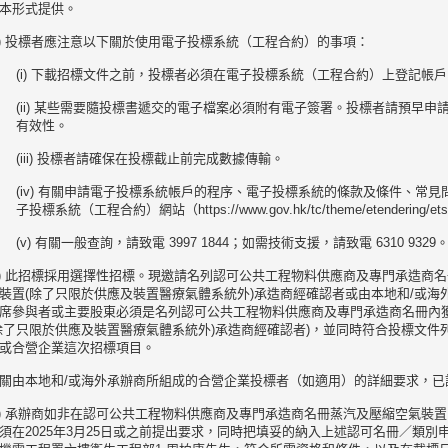
本形式提供。
c) 投標者應注意以下關於使用電子投標系統（工程合約）的事項：
(i) 下載招標文件之前，投標者必須在電子投標系統（工程合約）上登記帳戶
(ii) 某些需要隨投標書遞交的電子檔案必須附有電子簽署。投標者請預早
有效性。
(iii) 投標者請確保在投標截止前完成數據傳輸。
(iv) 有關申請電子投標系統帳戶的程序、電子投標系統的條款及條件、常
子投標系統（工程合約）網站（https://www.gov.hk/tc/theme/etendering/
(v) 有關一般查詢，請致電 3997 1844；如需技術支援，請致電 6310 9329
d) 此招標採用選擇性招標。現邀請名列認可公共工程物料供應商及專門承造商
裝置(除了只限於供應及裝置醫療氣體系統外)承造商經確認者或由本地和/或海
席參與者或主要股東必須是名列認可公共工程物料供應商及專門承造商名冊內
除了只限於供應及裝置醫療氣體系統外)承造商經確認者)，並同時符合投標文件
或合營企業這次招標項目。
關由本地和/或海外承辦商所組成的合營企業投標者（如適用）的詳細要求，已
e) 承辦商如非在認可公共工程物料供應商及專門承造商名冊蒸汽及壓縮空氣裝
須在2025年3月25日或之前提出要求，同時把填妥的納入上述認可名冊／類別