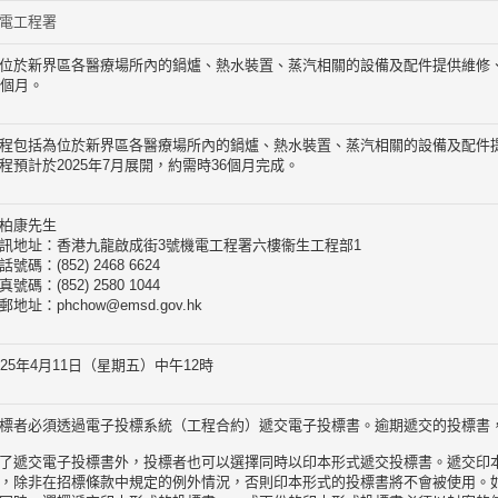
電工程署
位於新界區各醫療場所內的鍋爐、熱水裝置、蒸汽相關的設備及配件提供維修
6個月。
程包括為位於新界區各醫療場所內的鍋爐、熱水裝置、蒸汽相關的設備及配件
程預計於2025年7月展開，約需時36個月完成。
柏康先生
訊地址：香港九龍啟成街3號機電工程署六樓衞生工程部1
話號碼：(852) 2468 6624
真號碼：(852) 2580 1044
郵地址：phchow@emsd.gov.hk
025年4月11日（星期五）中午12時
標者必須透過電子投標系統（工程合約）遞交電子投標書。逾期遞交的投標書
了遞交電子投標書外，投標者也可以選擇同時以印本形式遞交投標書。遞交印
，除非在招標條款中規定的例外情況，否則印本形式的投標書將不會被使用。