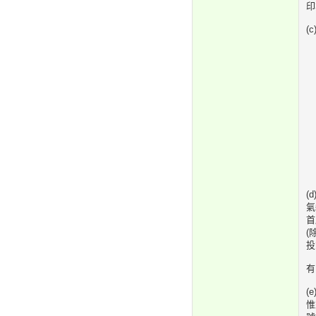
印
(
(
氣
首
(
投
有
(
惟