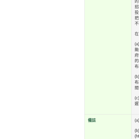
的
招
投
把
不
在
(
颱
府
的
布
(
布
間
(
遲
備註
(
(
(