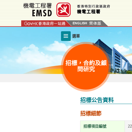
跳
至
內
容
的
選單
開
始
招標，合約及顧
問研究
招標公告資料
招標細節
招標項目編號
2