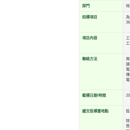
部門
機
招標項目
為
3
項目內容
工
工
聯絡方法
周
通
電
傳
電
截標日期/時間
2
遞交投標書地點
投
除
質