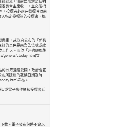
信封遞交。信封面須清楚註明
標委員會主席收」，並必須把
」內。投標者必須在截標時間前
放入指定投標箱的投標書，概
信號懸掛，或政府公布的「超強
生效的黑色暴雨警告信號或政
於工作天。關於「超強颱風後
eral/ctoday.htm)宣
地點的公眾通道受阻，政府會宣
公布所延遲的截標日期及時
today.htm)宣布。
）和/或電子郵件通知投標者延
系統（工程合約）下載。電子發布包將不會以