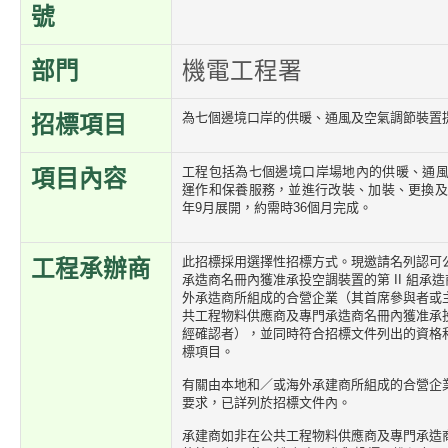
號
部門
機電工程署
為七個邊境口岸的供暖、通風及空氣調節裝置
招標項目
工程包括為七個邊境口岸場地內的供暖、通
項目內容
運作和保養服務，並進行改裝、加裝、更換及改
年9月展開，約需時36個月完成。
此招標採用選擇性招標方式。現邀請名列認可
工程承辦商
承造商名冊內獲准承投空調裝置的第 II 組承
外承造商所組成的合營企業（其首席參與者或
共工程物料供應商及專門承造商名冊內獲准承投空
經確認者），並同時符合招標文件列出的資格
標項目。
有關由本地和／或海外承建商所組成的合營企
要求，已詳列於招標文件內。
承建商如非在公共工程物料供應商及專門承造