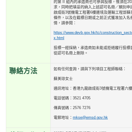
的第 II 組內的承造商也可參與投標，惟須在20
求，同時把填妥的納入上述認可名冊／類別申
啟成街3號機電工程署6樓邊境及運輸工程部蘇
條件，以及在截標日期或之前正式獲准加入名
情，請參閱：
https://www.devb.gov.hk/tc/construction_sect
x.html
投標一經採納，承造商如未能或拒絕履行投標
從認可名冊上刪除。
如有任何查詢，請與下列項目工程師聯絡：
聯絡方法
蘇美琼女士
通訊地址：香港九龍啟成街3號機電工程署六
電話號碼：3521 4705
傳真號碼：2576 7276
電郵地址：
mkse@emsd.gov.hk