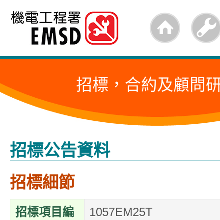
跳
至
內
容
招標，合約及顧問
的
開
始
招標公告資料
招標細節
招標項目編
1057EM25T