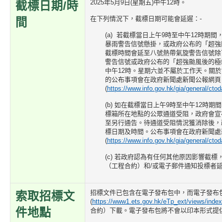
2025年5月9日(星期五)中午12時。
截標日期/時
在下列情況下，截標日期可能會延遲：-
間
(a) 若截標當日上午9時至中午12時期
暴雨警告信號懸掛，或政府公布的「超強
截標時間會延至八號熱帶氣旋警告信號除
警告信號或政府公布的「超強颱風後的極
中午12時。星期六並不屬於工作天。關
的公布事項會在政府新聞處新聞公報網頁
(
https://www.info.gov.hk/gia/general/cto
(b) 如在截標當日上午9時至中午12時
標箱所在地點的公眾通道受阻，政府會宣
至另行通告。待通道受阻情況獲消除後，
標日期及時間。公布事項會在政府新聞處
(
https://www.info.gov.hk/gia/general/cto
(c) 若政府認為有任何其他原因影響截
（工程合約）和/或電子郵件通知投標者
招標文件已包含在電子發布包中，而電子發布
索取招標文
(
https://www1.ets.gov.hk/eTp_ext/views/index
件地點
合約）下載。電子發布包將不會以印本形式提