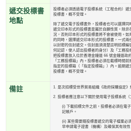
投標者必須透過電子投標系統（工程合約）遞
遞交投標書
投標書，概不受理。
地點
除了遞交電子投標書外，投標者也可以選擇同
遞交印本形式的投標書是屬於自願性質，除非
況，否則印本形式的投標書將不會被使用。如
的同時，選擇遞交印本形式的投標書，一式兩
以封密的信封遞交。信封面須清楚註明招標編
何記認，使人認出投標者的身分）及「工務投
把投標書放入位於香港金鐘道 66 號金鐘道政府合署
「工務投標箱」內。投標者必須在截標時間前
指定的投標箱（「指定投標箱」）內。逾期遞
投標書，概不受理。
1. 是次招標受世界貿易組織《政府採購協定
備註
2. 投標者應注意以下關於使用電子投標系統
(i) 下載招標文件之前，投標者必須在
記帳戶。
(ii) 某些需要隨投標書遞交的電子檔案
早申請電子證書（機構）及確保其有效性