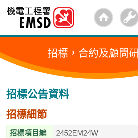
跳
至
內
容
招標，合約及顧問
的
開
始
招標公告資料
招標細節
招標項目編
2452EM24W