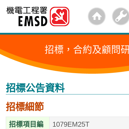
跳
至
內
容
招標，合約及顧問
的
開
始
招標公告資料
招標細節
招標項目編
1079EM25T