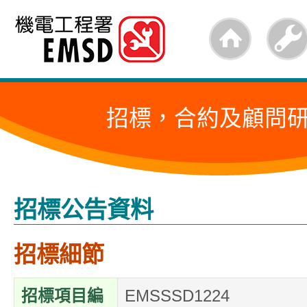
跳
至
內
容
招標，合約及顧問
的
開
始
招標公告資料
招標細節
招標項目編
EMSSSD1224