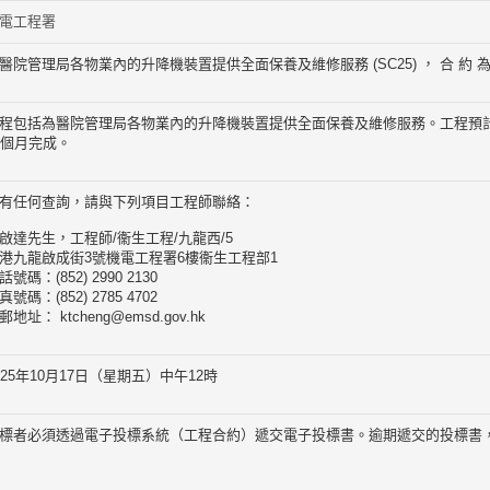
電工程署
醫院管理局各物業內的升降機裝置提供全面保養及維修服務 (SC25) ， 合 約 為 
程包括為醫院管理局各物業內的升降機裝置提供全面保養及維修服務。工程預計於
6個月完成。
有任何查詢，請與下列項目工程師聯絡：
啟達先生，工程師/衞生工程/九龍西/5
港九龍啟成街3號機電工程署6樓衞生工程部1
話號碼：(852) 2990 2130
真號碼：(852) 2785 4702
郵地址： ktcheng@emsd.gov.hk
025年10月17日（星期五）中午12時
標者必須透過電子投標系統（工程合約）遞交電子投標書。逾期遞交的投標書