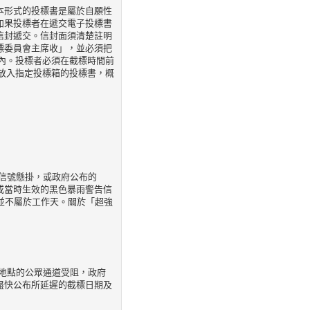
本形式的投標書是屬於自願性
如果投標者在遞交電子投標書
信封遞交。信封面須清楚註明
標委員會主席收」，並必須把
」內。投標者必須在截標時間前
有放入指定投標箱的投標書，概
告信號懸掛，或政府公布的
或當時生效的黑色暴雨警告信
並不屬於工作天。關於「超強
在地點的公眾通道受阻，政府
盡快公布所延遲的截標日期及