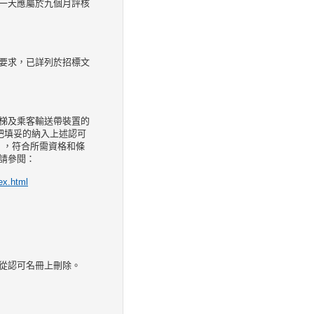
一天應屬於九個月評核
要求，已詳列於招標文
梯及乘客輸送帶裝置的
同時把填妥的納入上述認可
1 ，符合所需資格和條
請參閱：
ex.html
從認可名冊上刪除。