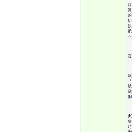
除
質
的
招
投
把
不
在
(
「
號
颱
(
h
(
會
時
(
h