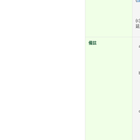
(
延
備註