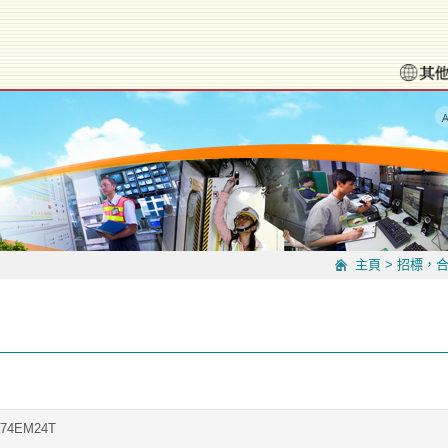
主頁
>
招標，
174EM24T