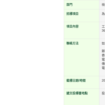
部門
機
招標項目
為
項目內容
工
3
聯絡方法
如
鄭
香
電
傳
電
截標日期/時間
2
遞交投標書地點
投