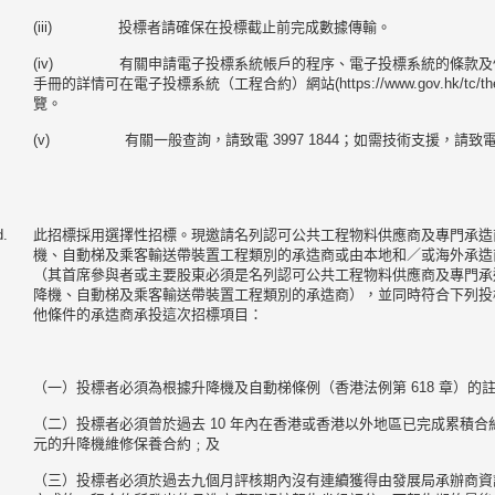
(iii) 投標者請確保在投標截止前完成數據傳輸。
(iv) 有關申請電子投標系統帳戶的程序、電子投標系統的條款及
手冊的詳情可在電子投標系統（工程合約）網站(https://www.gov.hk/tc/theme/
覽。
(v) 有關一般查詢，請致電 3997 1844；如需技術支援，請致電 63
d.
此招標採用選擇性招標。現邀請名列認可公共工程物料供應商及專門承造
機、自動梯及乘客輸送帶裝置工程類別的承造商或由本地和／或海外承造
（其首席參與者或主要股東必須是名列認可公共工程物料供應商及專門承
降機、自動梯及乘客輸送帶裝置工程類別的承造商），並同時符合下列投
他條件的承造商承投這次招標項目：
（一）投標者必須為根據升降機及自動梯條例（香港法例第 618 章）的
（二）投標者必須曾於過去 10 年內在香港或香港以外地區已完成累積合約金
元的升降機維修保養合約﹔及
（三）投標者必須於過去九個月評核期內沒有連續獲得由發展局承辦商資