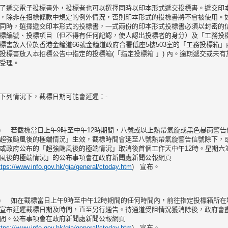
了遞交電子投標書外，投標者也可以選擇同時以印本形式遞交投標書。遞交印
，除非在招標條款中規定的例外情況，否則印本形式的投標書將不會被使用。
同時，選擇遞交印本形式的投標書，一式兩份的印本形式投標書必須以封密的
標編號、投標項目（但不得有任何記認，使人認出投標者的身分）及「工務投
標書放入位於香港金鐘道66號金鐘道政府合署低座5樓503室的「工務投標箱
投標書放入本招標公告中指定的投標箱(「指定投標箱 」) 內。逾期遞交或未
受理。
下列情況下，截標日期可能會延遲：-
a) 若截標當日上午9時至中午12時期間，八號或以上熱帶氣旋或黑色暴雨警
超強颱風後的極端情況」生效，截標時間會延至八號熱帶氣旋警告信號除下，
或政府公布的「超強颱風後的極端情況」取消後首個工作天中午12時。星期六
風後的極端情況」的公布事項會在政府新聞處新聞公報網頁
ttps://www.info.gov.hk/gia/general/ctoday.htm
) 宣布。
b) 如在截標當日上午9時至中午12時期間的任何時間內，前往指定投標箱所
宣布延遲截標日期及時間，直至另行通告。待通道受阻情況獲消除後，政府會
間。公布事項會在政府新聞處新聞公報網頁
ttps://www.info.gov.hk/gia/general/ctoday.htm
) 宣布。