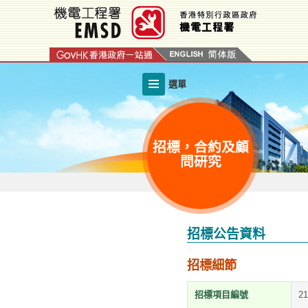
跳
至
內
容
的
選單
開
始
招標，合約及顧
問研究
招標公告資料
招標細節
招標項目編號
2