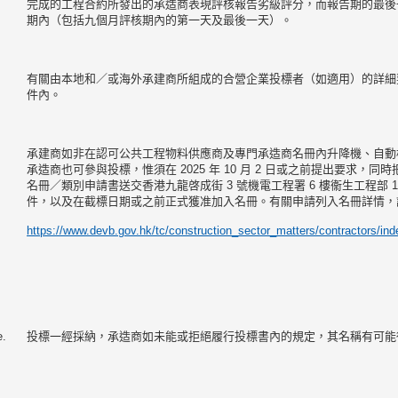
完成的工程合約所發出的承造商表現評核報告劣級評分，而報告期的最後
期內（包括九個月評核期內的第一天及最後一天）。
有關由本地和／或海外承建商所組成的合營企業投標者（如適用）的詳細
件內。
承建商如非在認可公共工程物料供應商及專門承造商名冊內升降機、自動
承造商也可參與投標，惟須在 2025 年 10 月 2 日或之前提出要求，
名冊／類別申請書送交香港九龍啓成街 3 號機電工程署 6 樓衞生工程部 
件，以及在截標日期或之前正式獲准加入名冊。有關申請列入名冊詳情，
https://www.devb.gov.hk/tc/construction_sector_matters/contractors/ind
e.
投標一經採納，承造商如未能或拒絕履行投標書內的規定，其名稱有可能