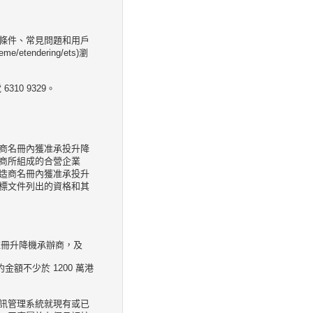
條件、常見問題和用戶
etendering/ets)瀏
10 9329。
商名冊內獲准承投升降
商所組成的合營企業
造商名冊內獲准承投升
標文件列出的資格和其
註冊升降機承辦商，及
額不少於 1200 萬港
訊管理系統就現有或已