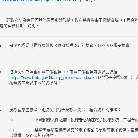
c) 若政府認為有任何其他原因影響截標，政府將透過電子投標系統（工程合約
遲的截標日期和時間。
a.
是次招標受世界貿易組織《政府採購協定》規管，且不涉及電子拍賣。
b.
招標文件已包含在電子發布包中，而電子發布包可透過此連結
(
https://www1.ets.gov.hk/eTp_ext/views/index.zul
) 從電子投標系統（工
布包將不會以印本形式提供。
c.
投標者應注意以下關於使用電子投標系統（工程合約）的事項：
(i) 下載招標文件之前，投標者必須在電子投標系統（工程合約
(ii) 某些需要隨投標書遞交的電子檔案必須附有電子簽署。投標
（機構）及確保其有效性。