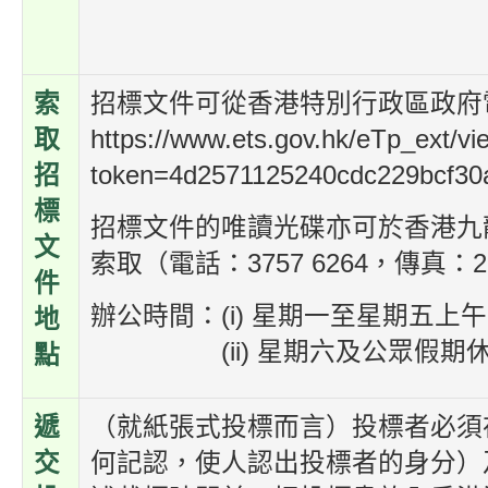
索
招標文件可從香港特別行政區政府
取
https://www.ets.gov.hk/eTp_ext/vi
招
token=4d2571125240cdc229bcf30
標
招標文件的唯讀光碟亦可於香港九
文
索取（電話：3757 6264，傳真：28
件
辦公時間：(i) 星期一至星期五上
地
(ii) 星期六及公眾假期
點
遞
（就紙張式投標而言）投標者必須
交
何記認，使人認出投標者的身分）