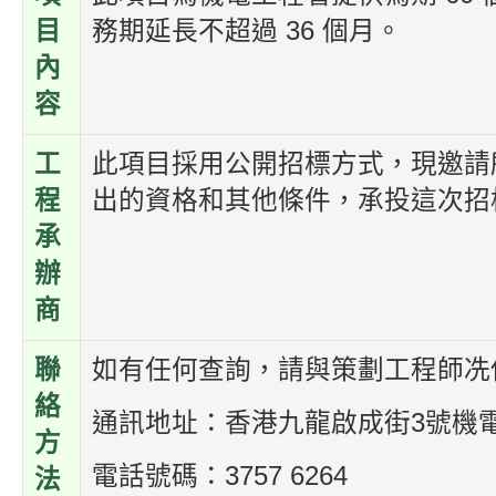
目
務期延長不超過 36 個月。
內
容
工
此項目採用公開招標方式，現邀請
程
出的資格和其他條件，承投這次招
承
辦
商
聯
如有任何查詢，請與策劃工程師冼
絡
通訊地址：香港九龍啟成街3號機
方
電話號碼：3757 6264
法