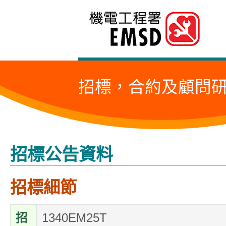
跳
至
內
容
招標，合約及顧問
的
開
始
招標公告資料
招標細節
招
1340EM25T