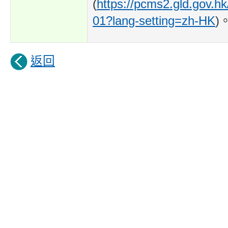
(
https://pcms2.gld.gov.hk
01?lang-setting=zh-HK
)
返回