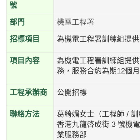
號
部門
機電工程署
招標項目
為機電工程署訓練組提供
項目內容
為機電工程署訓練組提供
務，服務合約為期
12
個月
工程承辦商
公開招標
聯絡方法
葛綺媚女士（
工程師
/
訓
香港九龍啓成街
3
號機
業服務部