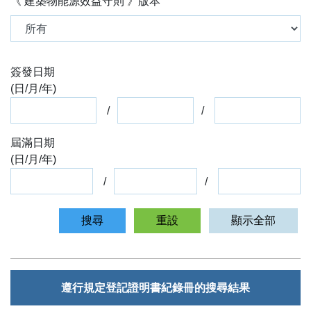
《 建築物能源效益守則 》版本
簽發日期
(
日
/
月
/
年
)
屆滿日期
(
日
/
月
/
年
)
遵行規定登記證明書紀錄冊的搜尋結果