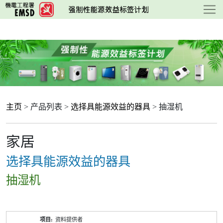
跳
至
主
要
内
容
主页
> 产品列表 >
选择具能源效益的器具
> 抽湿机
家居
选择具能源效益的器具
抽湿机
产
资料提供者
品