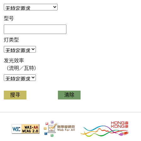
型号
灯类型
发光效率
（流明／瓦特）