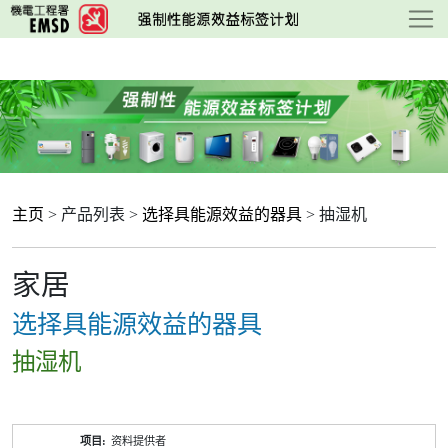
跳
至
主
要
内
容
主页
> 产品列表 >
选择具能源效益的器具
> 抽湿机
家居
选择具能源效益的器具
抽湿机
产
资料提供者
品