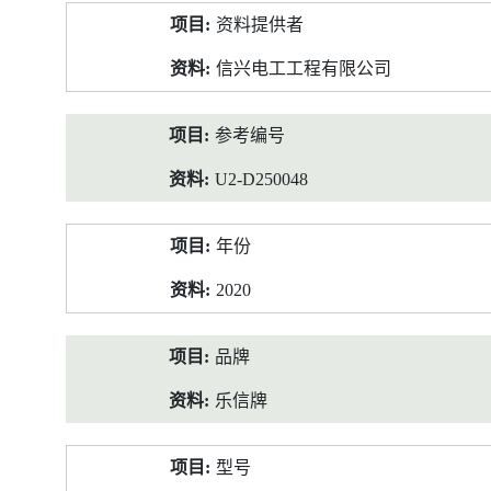
产
资料提供者
品
资
信兴电工工程有限公司
料
参考编号
U2-D250048
年份
2020
品牌
乐信牌
型号