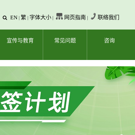
EN
繁
字体大小
网页指南
联络我们
查
|
|
|
|
询
文
字
宣传与教育
常见问题
咨询