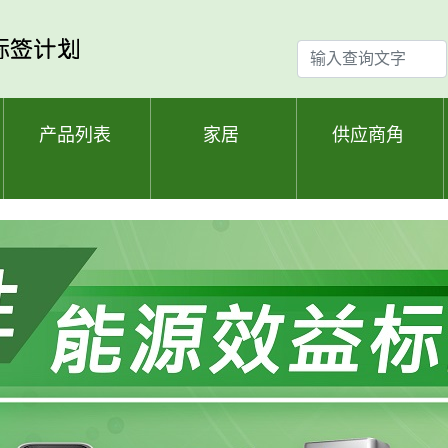
输
入
查
询
产品列表
家居
供应商角
文
字