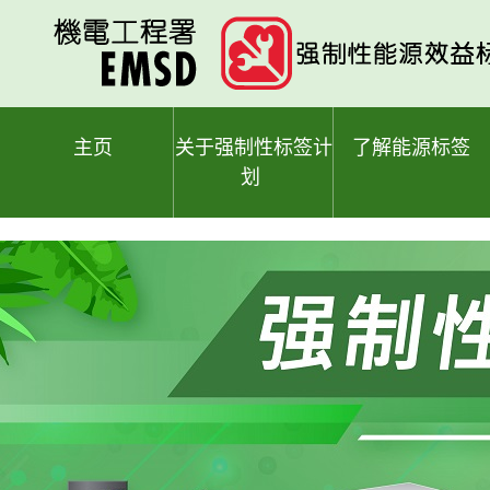
跳
至
主
要
内
容
主页
关于强制性标签计
了解能源标签
划