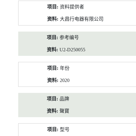
产
资料提供者
品
资
大昌行电器有限公司
料
参考编号
U2-D250055
年份
2020
品牌
聲寶
型号