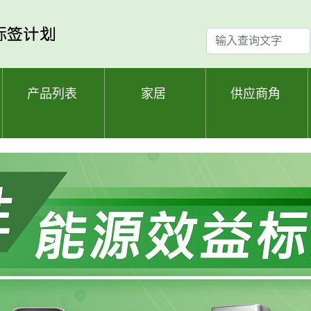
输
入
查
询
产品列表
家居
供应商角
文
字