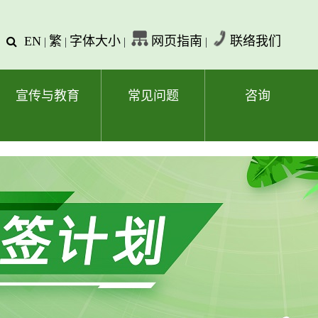
EN
繁
字体大小
网页指南
联络我们
查
|
|
|
|
询
文
字
宣传与教育
常见问题
咨询