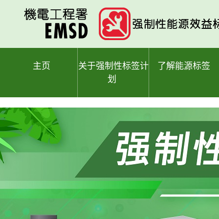
跳
至
主
要
内
容
主页
关于强制性标签计
了解能源标签
划