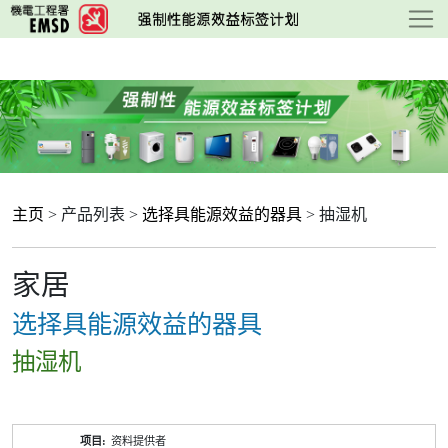
跳
至
主
要
内
容
主页
> 产品列表 >
选择具能源效益的器具
> 抽湿机
家居
选择具能源效益的器具
抽湿机
产
资料提供者
品