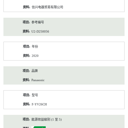
资
信兴电器贸易有限公司
料
参考编号
U2-D250056
年份
2020
品牌
Panasonic
型号
F-YV26CH
能源效益級別 (1 至 5)