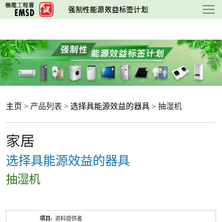
跳
至
主
要
内
容
主页
> 产品列表 >
选择具能源效益的器具
> 抽湿机
家居
选择具能源效益的器具
抽湿机
产
资料提供者
品