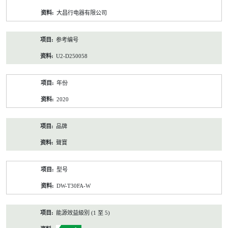
资
大昌行电器有限公司
料
参考编号
U2-D250058
年份
2020
品牌
聲寶
型号
DW-T30FA-W
能源效益級別 (1 至 5)