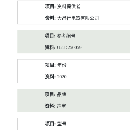
产
资料提供者
品
资
大昌行电器有限公司
料
参考编号
U2-D250059
年份
2020
品牌
声宝
型号