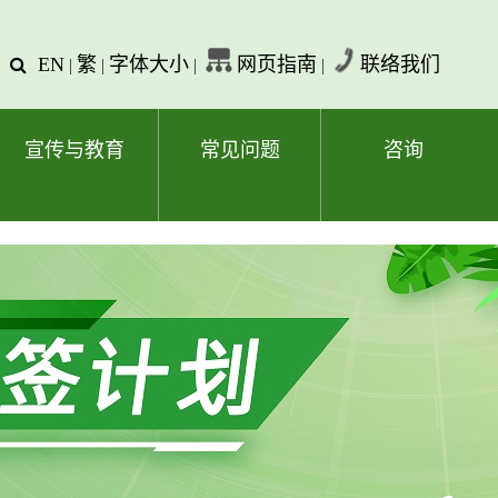
EN
繁
字体大小
网页指南
联络我们
查
|
|
|
|
询
文
字
宣传与教育
常见问题
咨询