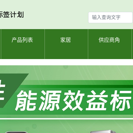
输
入
查
询
产品列表
家居
供应商角
文
字