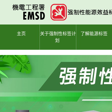
跳
至
主
要
内
容
主页
关于强制性标签计
了解能源标签
划