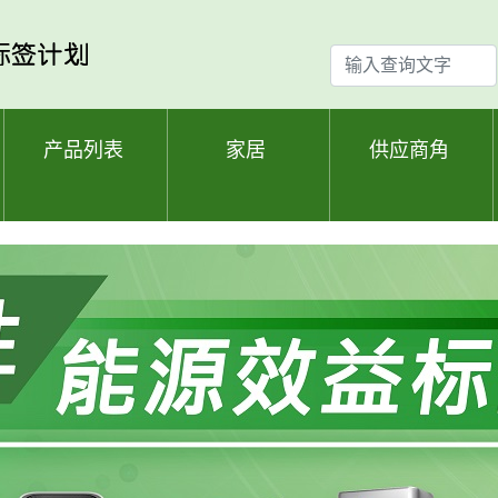
输
入
查
询
产品列表
家居
供应商角
文
字