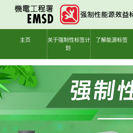
跳
至
主
要
内
容
主页
关于强制性标签计
了解能源标签
划