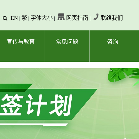
EN
繁
字体大小
网页指南
联络我们
查
|
|
|
|
询
文
字
宣传与教育
常见问题
咨询