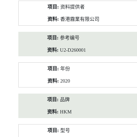
产
资料提供者
品
资
香港霧業有限公司
料
参考编号
U2-D260001
年份
2020
品牌
HKM
型号