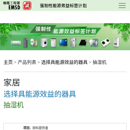
跳
至
主
要
内
容
主页
> 产品列表 >
选择具能源效益的器具
> 抽湿机
家居
选择具能源效益的器具
抽湿机
产
资料提供者
品