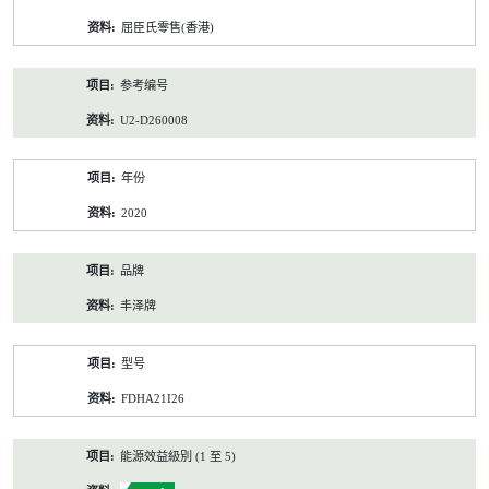
资
屈臣氏零售(香港)
料
参考编号
U2-D260008
年份
2020
品牌
丰泽牌
型号
FDHA21I26
能源效益級別 (1 至 5)