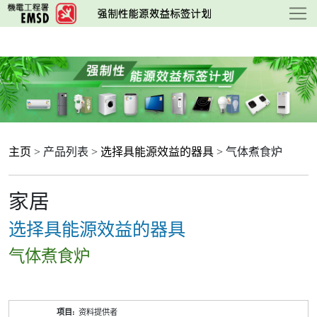
跳
至
主
要
内
容
主页
> 产品列表 >
选择具能源效益的器具
> 气体煮食炉
家居
选择具能源效益的器具
气体煮食炉
产
资料提供者
品