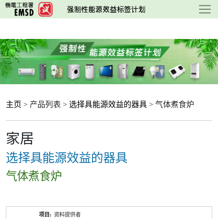
跳
至
主
要
内
容
主页
> 产品列表 >
选择具能源效益的器具
> 气体煮食炉
家居
选择具能源效益的器具
气体煮食炉
产
资料提供者
品