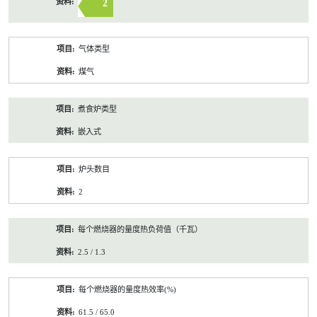
2
气体类型
煤气
煮食炉类型
嵌入式
炉头数目
2
每个燃烧器的量度热负荷值（千瓦）
2.5 / 1.3
每个燃烧器的量度热效率(%)
61.5 / 65.0