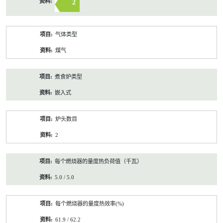
2
气体类型
煤气
煮食炉类型
嵌入式
炉头数目
2
每个燃烧器的量度热负荷值（千瓦）
5.0 / 5.0
每个燃烧器的量度热效率(%)
61.9 / 62.2