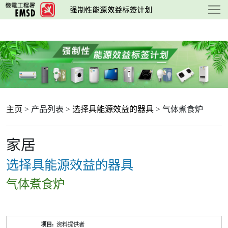
跳
至
主
要
内
容
主页
> 产品列表 >
选择具能源效益的器具
> 气体煮食炉
家居
选择具能源效益的器具
气体煮食炉
产
资料提供者
品