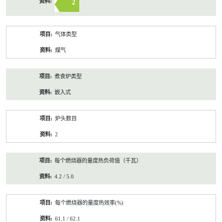
2
气体类型
煤气
煮食炉类型
嵌入式
炉头数目
2
每个燃烧器的量度热负荷值（千瓦）
4.2 / 5.0
每个燃烧器的量度热效率(%)
61.1 / 62.1