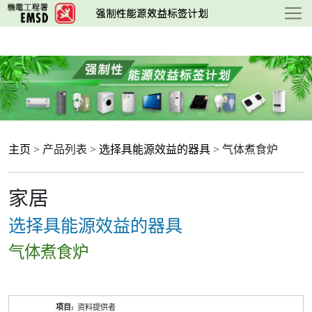
跳
至
主
要
内
容
主页
> 产品列表 >
选择具能源效益的器具
> 气体煮食炉
家居
选择具能源效益的器具
气体煮食炉
产
资料提供者
品