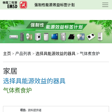
跳
至
主
要
内
容
主页
> 产品列表 >
选择具能源效益的器具
> 气体煮食炉
家居
选择具能源效益的器具
气体煮食炉
产
资料提供者
品