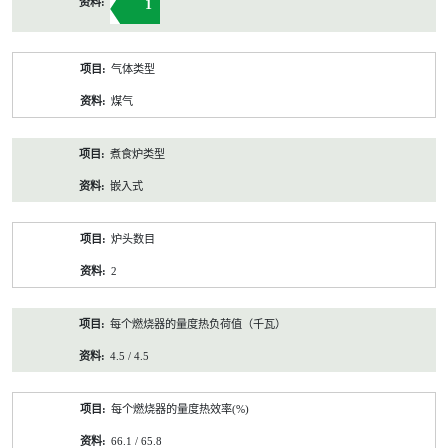
1
气体类型
煤气
煮食炉类型
嵌入式
炉头数目
2
每个燃烧器的量度热负荷值（千瓦）
4.5 / 4.5
每个燃烧器的量度热效率(%)
66.1 / 65.8