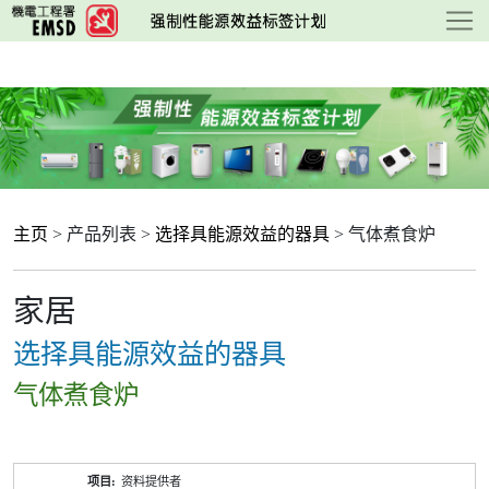
跳
至
主
要
内
容
主页
> 产品列表 >
选择具能源效益的器具
> 气体煮食炉
家居
选择具能源效益的器具
气体煮食炉
产
资料提供者
品