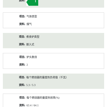
1
气体类型
煤气
煮食炉类型
嵌入式
炉头数目
2
每个燃烧器的量度热负荷值（千瓦）
5.3 / 5.3
每个燃烧器的量度热效率(%)
63.4 / 64.1