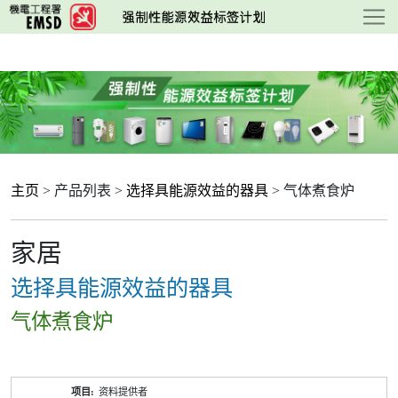
跳
至
主
要
内
容
主页
> 产品列表 >
选择具能源效益的器具
> 气体煮食炉
家居
选择具能源效益的器具
气体煮食炉
产
资料提供者
品