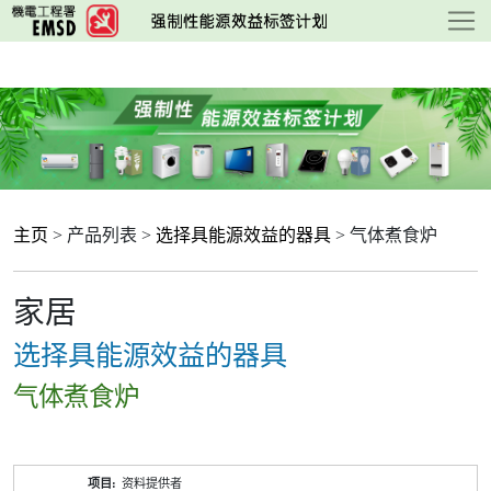
跳
至
主
要
内
容
主页
> 产品列表 >
选择具能源效益的器具
> 气体煮食炉
家居
选择具能源效益的器具
气体煮食炉
产
资料提供者
品