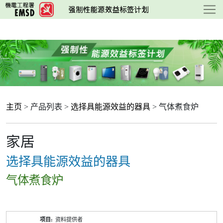
跳
至
主
要
内
容
主页
> 产品列表 >
选择具能源效益的器具
> 气体煮食炉
家居
选择具能源效益的器具
气体煮食炉
产
资料提供者
品