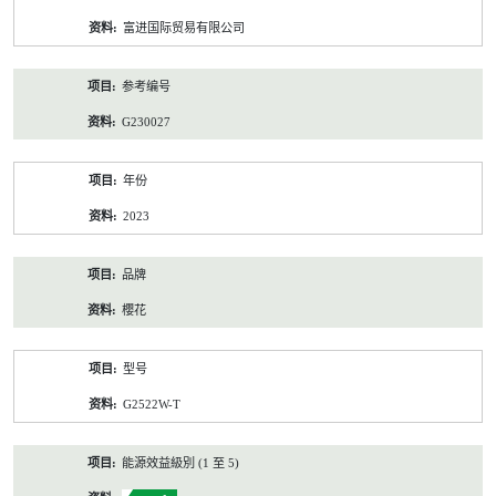
资
富进国际贸易有限公司
料
参考编号
G230027
年份
2023
品牌
櫻花
型号
G2522W-T
能源效益級別 (1 至 5)