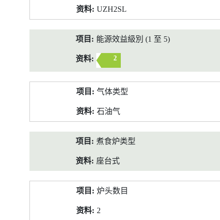
UZH2SL
能源效益級別 (1 至 5)
2
气体类型
石油气
煮食炉类型
座台式
炉头数目
2