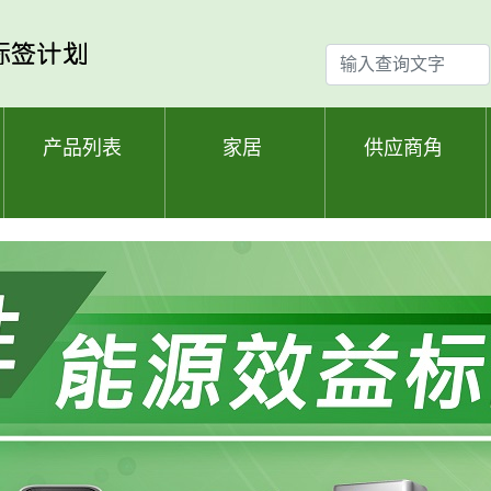
输
入
查
询
产品列表
家居
供应商角
文
字