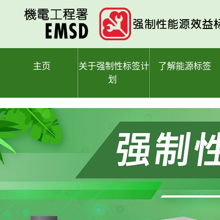
跳
至
主
要
内
容
主页
关于强制性标签计
了解能源标签
划