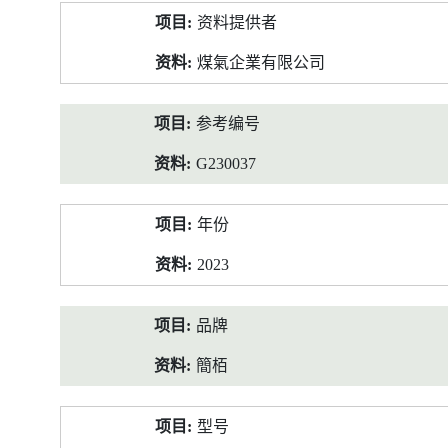
产
资料提供者
品
资
煤氣企業有限公司
料
参考编号
G230037
年份
2023
品牌
簡栢
型号