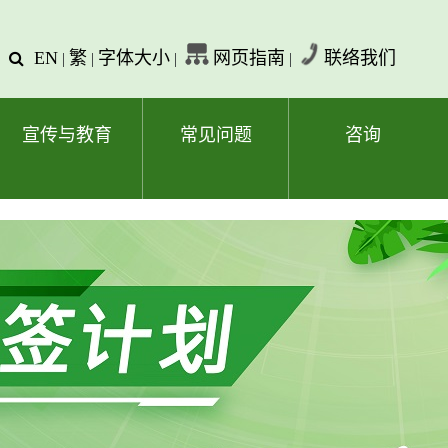
EN
繁
字体大小
网页指南
联络我们
查
|
|
|
|
询
文
字
宣传与教育
常见问题
咨询