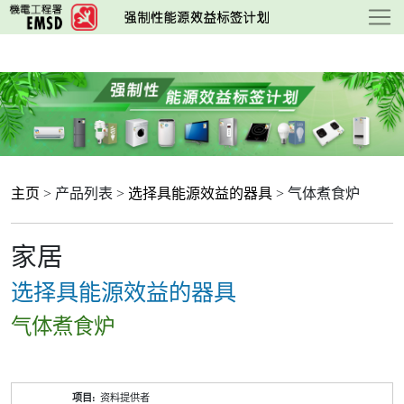
跳
至
主
要
内
容
主页
> 产品列表 >
选择具能源效益的器具
> 气体煮食炉
家居
选择具能源效益的器具
气体煮食炉
产
资料提供者
品