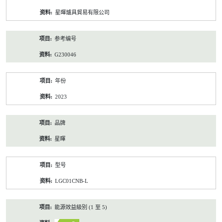
资
星暉爐具貿易有限公司
料
参考编号
G230046
年份
2023
品牌
星暉
型号
LGC01CNB-L
能源效益級別 (1 至 5)