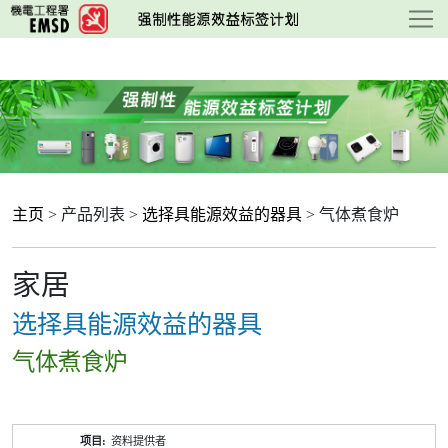
跳
至
主
要
内
容
主页
> 产品列表 >
选择具能源效益的器具
> 气体煮食炉
家居
选择具能源效益的器具
气体煮食炉
产
资料提供者
品