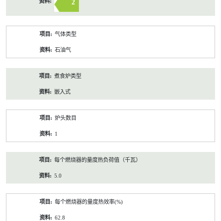
2
气体类型
石油气
煮食炉类型
嵌入式
炉头数目
1
每个燃烧器的量度热负荷值（千瓦）
5.0
每个燃烧器的量度热效率(%)
62.8