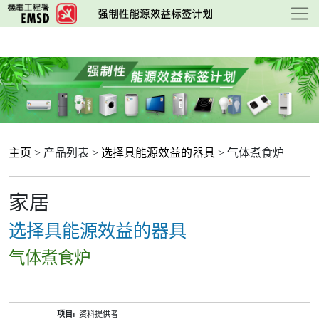
跳
至
主
要
内
容
主页
> 产品列表 >
选择具能源效益的器具
> 气体煮食炉
家居
选择具能源效益的器具
气体煮食炉
产
资料提供者
品