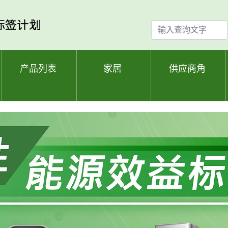
输
入
查
询
产品列表
家居
供应商角
文
字