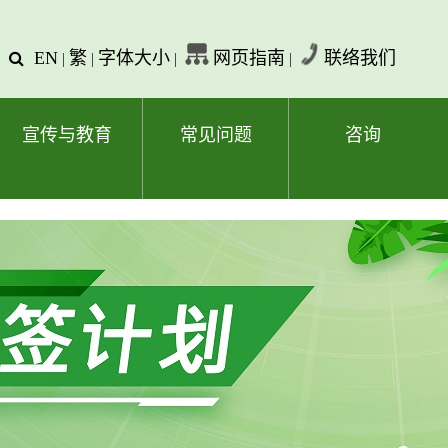
EN
繁
字体大小
网页指南
联络我们
查
|
|
|
|
询
文
字
宣传与教育
常见问题
咨询