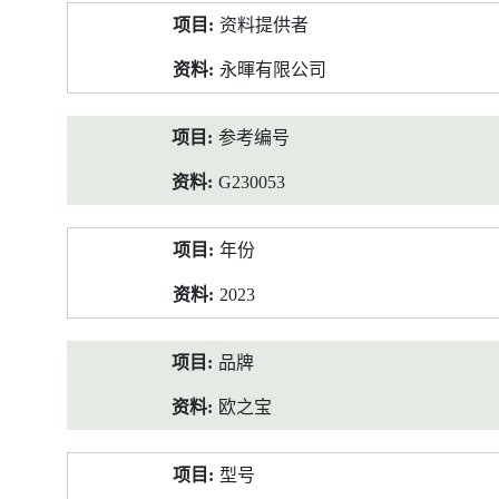
产
资料提供者
品
资
永暉有限公司
料
参考编号
G230053
年份
2023
品牌
欧之宝
型号