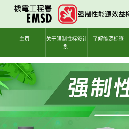
跳
至
主
要
内
容
主页
关于强制性标签计
了解能源标签
划