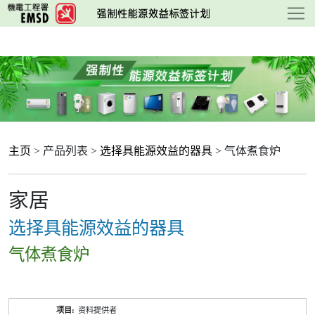
跳
至
主
要
内
容
主页
> 产品列表 >
选择具能源效益的器具
> 气体煮食炉
家居
选择具能源效益的器具
气体煮食炉
产
资料提供者
品