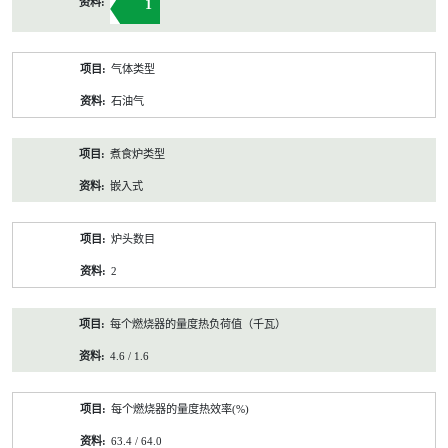
1
气体类型
石油气
煮食炉类型
嵌入式
炉头数目
2
每个燃烧器的量度热负荷值（千瓦）
4.6 / 1.6
每个燃烧器的量度热效率(%)
63.4 / 64.0