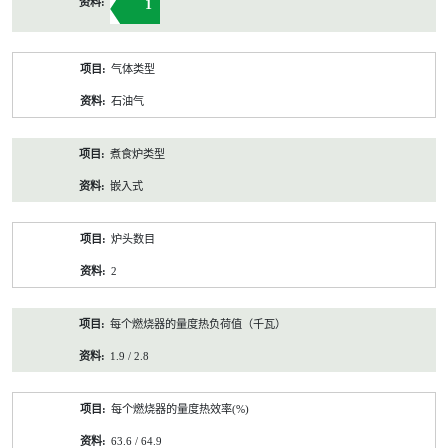
1
气体类型
石油气
煮食炉类型
嵌入式
炉头数目
2
每个燃烧器的量度热负荷值（千瓦）
1.9 / 2.8
每个燃烧器的量度热效率(%)
63.6 / 64.9