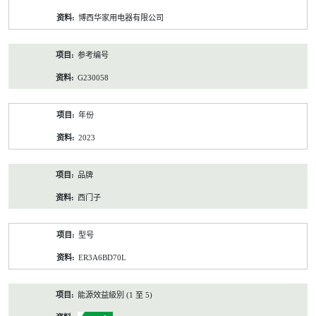
资
博西华家用电器有限公司
料
参考编号
G230058
年份
2023
品牌
西门子
型号
ER3A6BD70L
能源效益級別 (1 至 5)