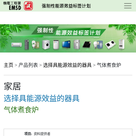
跳
至
主
要
内
容
主页
> 产品列表 >
选择具能源效益的器具
> 气体煮食炉
家居
选择具能源效益的器具
气体煮食炉
产
资料提供者
品