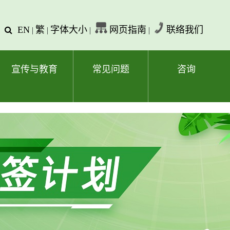
EN
繁
字体大小
网页指南
联络我们
查
|
|
|
|
询
文
字
宣传与教育
常见问题
咨询