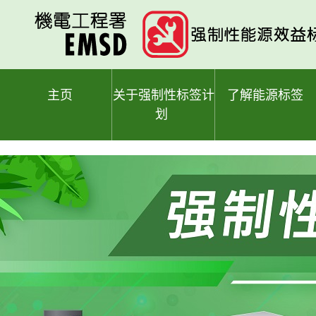
跳
至
主
要
内
容
主页
关于强制性标签计
了解能源标签
划