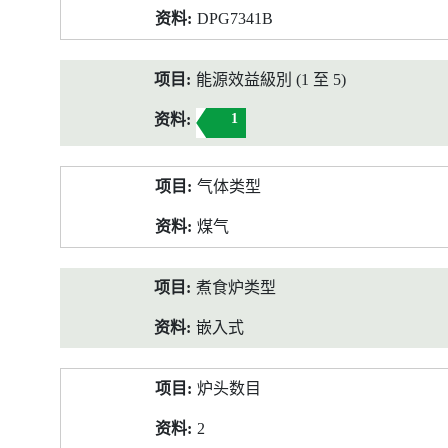
DPG7341B
能源效益級別 (1 至 5)
1
气体类型
煤气
煮食炉类型
嵌入式
炉头数目
2