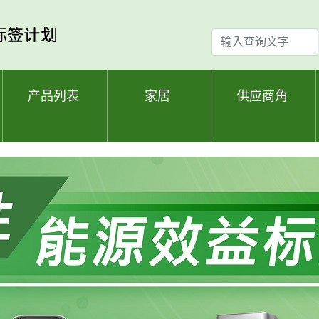
输
入
查
询
产品列表
家居
供应商角
文
字