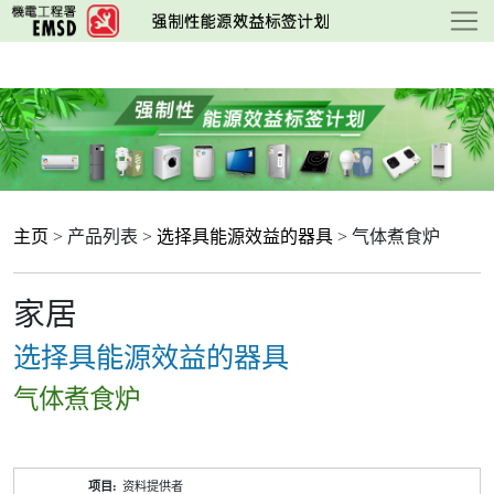
跳
至
主
要
内
容
主页
> 产品列表 >
选择具能源效益的器具
> 气体煮食炉
家居
选择具能源效益的器具
气体煮食炉
产
资料提供者
品