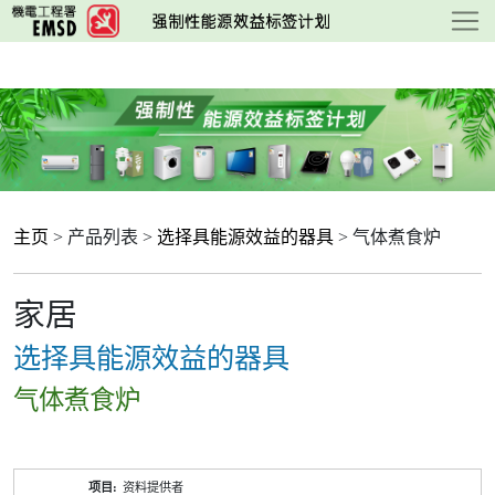
跳
至
主
要
内
容
主页
> 产品列表 >
选择具能源效益的器具
> 气体煮食炉
家居
选择具能源效益的器具
气体煮食炉
产
资料提供者
品