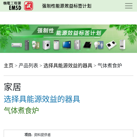
跳
至
主
要
内
容
主页
> 产品列表 >
选择具能源效益的器具
> 气体煮食炉
家居
选择具能源效益的器具
气体煮食炉
产
资料提供者
品