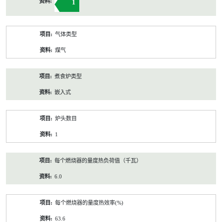
1
气体类型
煤气
煮食炉类型
嵌入式
炉头数目
1
每个燃烧器的量度热负荷值（千瓦）
6.0
每个燃烧器的量度热效率(%)
63.6