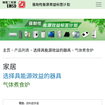
跳
至
主
要
内
容
主页
> 产品列表 >
选择具能源效益的器具
> 气体煮食炉
家居
选择具能源效益的器具
气体煮食炉
产
资料提供者
品