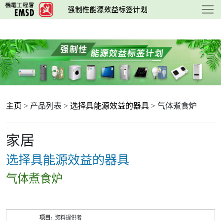
跳
至
主
要
内
容
主页
> 产品列表 >
选择具能源效益的器具
> 气体煮食炉
家居
选择具能源效益的器具
气体煮食炉
产
资料提供者
品