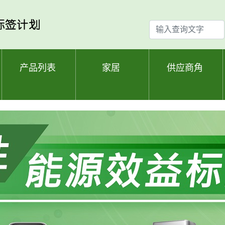
输
入
查
询
产品列表
家居
供应商角
文
字