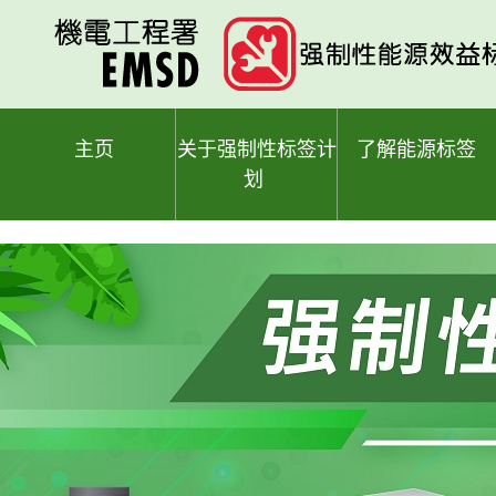
跳
至
主
要
内
容
主页
关于强制性标签计
了解能源标签
划