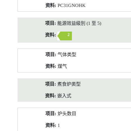
PC31GNOHK
能源效益級別 (1 至 5)
2
气体类型
煤气
煮食炉类型
嵌入式
炉头数目
1