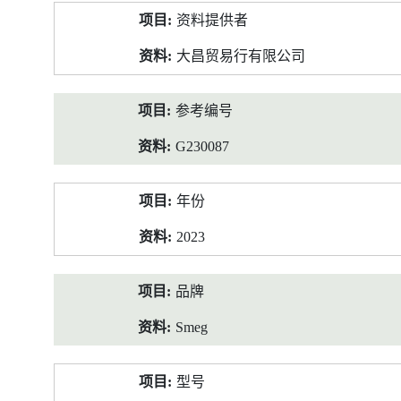
产
资料提供者
品
资
大昌贸易行有限公司
料
参考编号
G230087
年份
2023
品牌
Smeg
型号