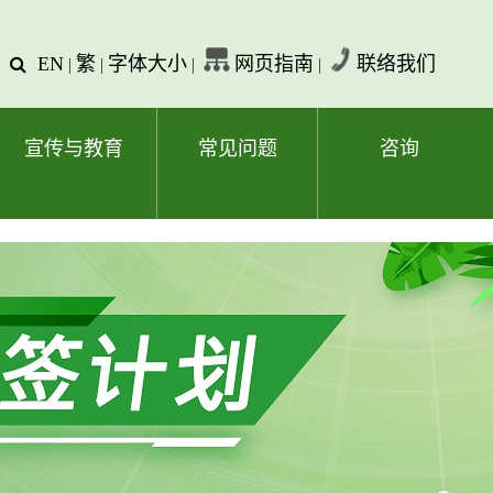
EN
繁
字体大小
网页指南
联络我们
查
|
|
|
|
询
文
字
宣传与教育
常见问题
咨询