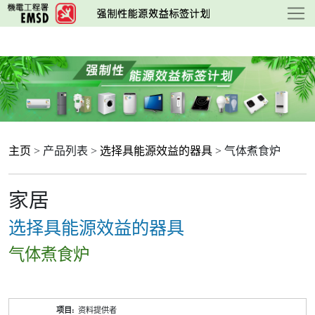
跳
至
主
要
内
容
主页
> 产品列表 >
选择具能源效益的器具
> 气体煮食炉
家居
选择具能源效益的器具
气体煮食炉
产
资料提供者
品