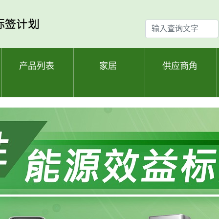
输
入
查
询
产品列表
家居
供应商角
文
字