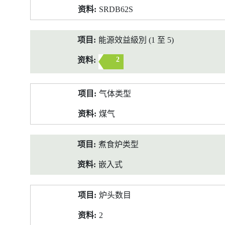
SRDB62S
能源效益級別 (1 至 5)
2
气体类型
煤气
煮食炉类型
嵌入式
炉头数目
2