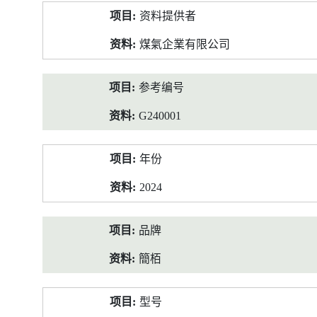
产
资料提供者
品
资
煤氣企業有限公司
料
参考编号
G240001
年份
2024
品牌
簡栢
型号