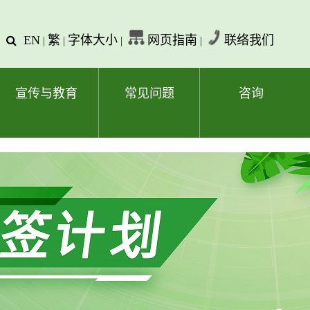
EN
繁
字体大小
网页指南
联络我们
查
|
|
|
|
询
文
字
宣传与教育
常见问题
咨询