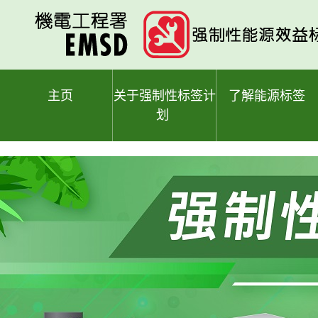
跳
至
主
要
内
容
主页
关于强制性标签计
了解能源标签
划