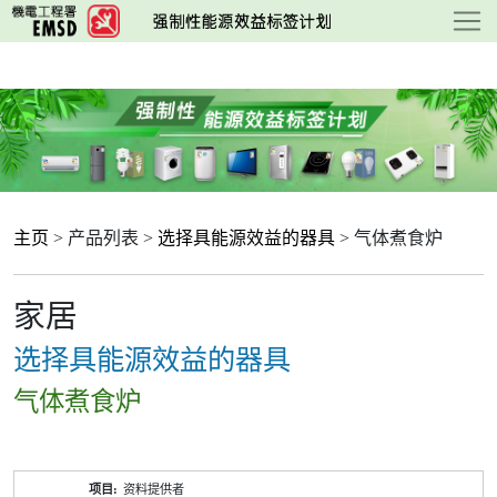
跳
至
主
要
内
容
主页
> 产品列表 >
选择具能源效益的器具
> 气体煮食炉
家居
选择具能源效益的器具
气体煮食炉
产
资料提供者
品