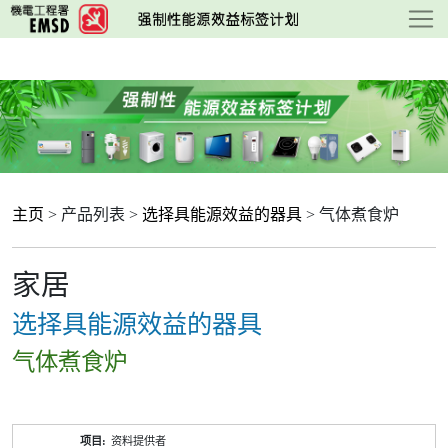
跳
至
主
要
内
容
主页
> 产品列表 >
选择具能源效益的器具
> 气体煮食炉
家居
选择具能源效益的器具
气体煮食炉
产
资料提供者
品