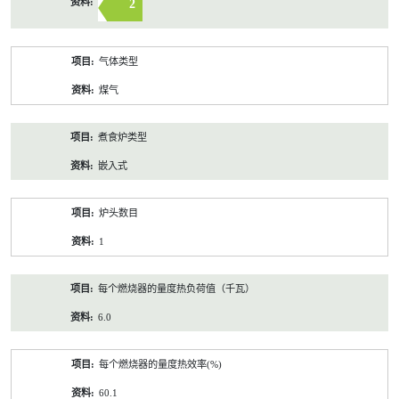
2
气体类型
煤气
煮食炉类型
嵌入式
炉头数目
1
每个燃烧器的量度热负荷值（千瓦）
6.0
每个燃烧器的量度热效率(%)
60.1