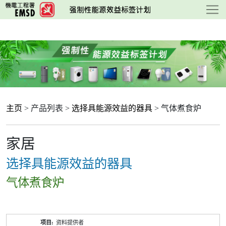
跳
至
主
要
内
容
主页
> 产品列表 >
选择具能源效益的器具
> 气体煮食炉
家居
选择具能源效益的器具
气体煮食炉
产
资料提供者
品