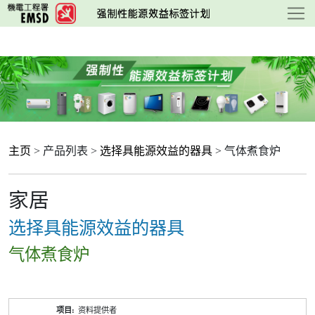
跳
至
主
要
内
容
主页
> 产品列表 >
选择具能源效益的器具
> 气体煮食炉
家居
选择具能源效益的器具
气体煮食炉
产
资料提供者
品