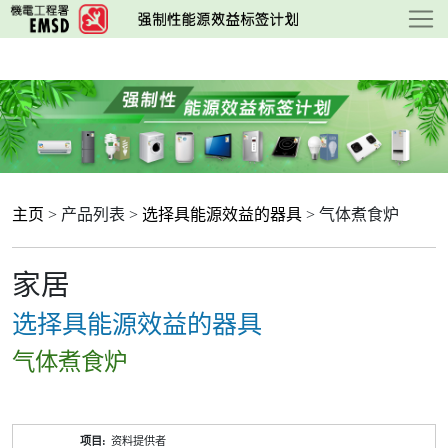
跳
至
主
要
内
容
主页
> 产品列表 >
选择具能源效益的器具
> 气体煮食炉
家居
选择具能源效益的器具
气体煮食炉
产
资料提供者
品